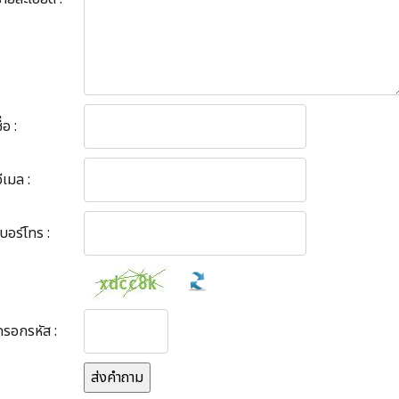
ื่อ :
ีเมล :
เบอร์โทร :
กรอกรหัส :