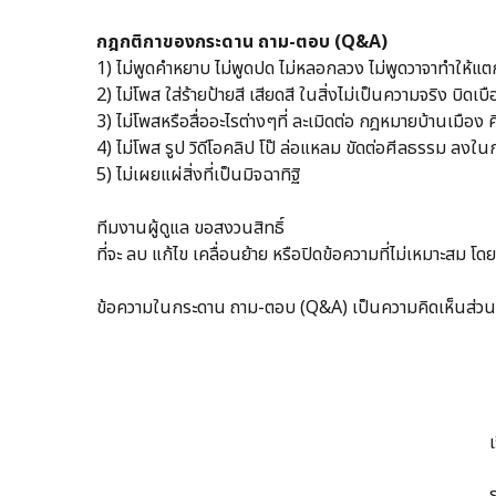
กฎกติกาของกระดาน ถาม-ตอบ (Q&A)
1) ไม่พูดคำหยาบ ไม่พูดปด ไม่หลอกลวง ไม่พูดวาจาทำให้แตก
2) ไม่โพส ใส่ร้ายป้ายสี เสียดสี ในสิ่งไม่เป็นความจริง บิ
3) ไม่โพสหรือสื่ออะไรต่างๆที่ ละเมิดต่อ กฎหมายบ้านเมือ
4) ไม่โพส รูป วิดีโอคลิป โป๊ ล่อแหลม ขัดต่อศีลธรรม ลงใน
5) ไม่เผยแผ่สิ่งที่เป็นมิจฉาทิฐิ
ทีมงานผู้ดูแล ขอสงวนสิทธิ์
ที่จะ ลบ แก้ไข เคลื่อนย้าย หรือปิดข้อความที่ไม่เหมาะสม
ข้อความในกระดาน ถาม-ตอบ (Q&A) เป็นความคิดเห็นส่วนบุค
เ