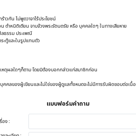
ร้าวกัน ไม่พูดวาจาไร้ประโยชน์
ดเบือน ตำหนิติเตียน จาบจ้วงพระรัตนตรัย หรือ บุคคลใดๆ ในทางเสียหาย
ง ศีลธรรม ประเพณี
กระทู้และในรูปแทนตัว
 โดยเหตุผลใดๆก็ตาม โดยมิต้องบอกกล่าวแก่สมาชิกก่อน
คลของผู้เขียนและไม่ใช่ของผู้ดูแลทั้งหมดจะไม่มีการรับผิดชอบต่อเนื้
แบบฟอร์มคำถาม
รื่อง :
รายละเอียด :