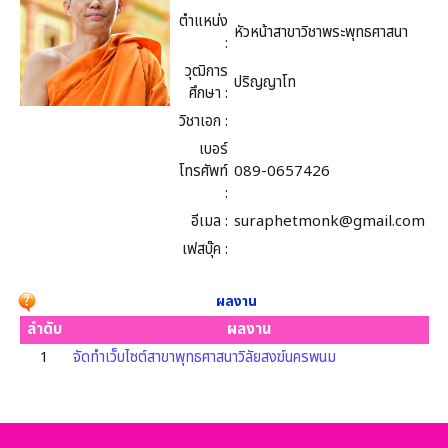
ตำแหน่ง
หัวหน้าสาขาวิชาพระพุทธศาสนา
:
วุฒิการ
ปริญญาโท
ศึกษา :
วิชาเอก :
เบอร์
โทรศัพท์
089-0657426
:
อีเมล :
suraphetmonk@gmail.com
เฟสบุ๊ค :
ผลงาน
ลำดับ
ผลงาน
1
จัดทำเว็บไซต์สาขาพุทธศาสนาวิลัยสงฆ์นครพนม