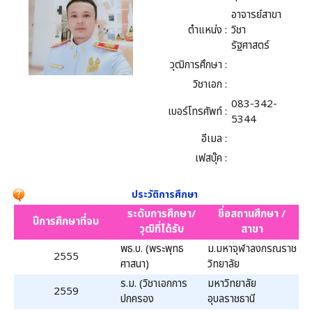
อาจารย์สาขา
ตำแหน่ง :
วิชา
รัฐศาสตร์
วุฒิการศึกษา :
วิชาเอก :
083-342-
เบอร์โทรศัพท์ :
5344
อีเมล :
เฟสบุ๊ค :
ประวัติการศึกษา
ระดับการศึกษา/
ชื่อสถานศึกษา /
ปีการศึกษาที่จบ
วุฒิที่ได้รับ
สาขา
พธ.บ. (พระพุทธ
ม.มหาจุฬาลงกรณราช
2555
ศาสนา)
วิทยาลัย
ร.ม. (วิชาเอกการ
มหาวิทยาลัย
2559
ปกครอง
อุบลราชธานี