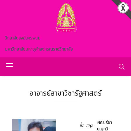
Skip to main content
วิทยาลัยสงฆ์นครพนม
มหาวิทยาลัยมหาจุฬาลงกรณราชวิทยาลัย
อาจารย์สาขาวิชารัฐศาสตร์
ผศ.ปรีชา
ชื่อ-สกุล :
บุญทวี