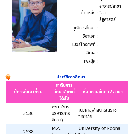
อาจารย์สาขา
ตำแหน่ง :
วิชา
รัฐศาสตร์
วุฒิการศึกษา :
วิชาเอก :
เบอร์โทรศัพท์ :
อีเมล :
เฟสบุ๊ค :
ประวัติการศึกษา
ระดับการ
ปีการศึกษาที่จบ
ศึกษา/วุฒิที่
ชื่อสถานศึกษา / สาขา
ได้รับ
พธ.บ.(การ
ม.มหาจุฬาลงกรณราช
2536
บริหารการ
วิทยาลัย
ศึกษา)
M.A.
University of Poona ,
2538