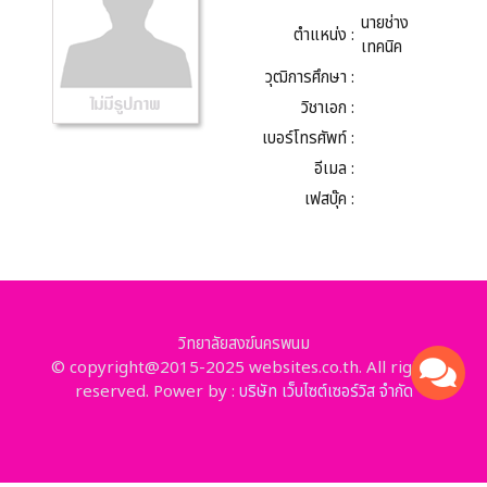
นายช่าง
ตำแหน่ง :
เทคนิค
วุฒิการศึกษา :
วิชาเอก :
เบอร์โทรศัพท์ :
อีเมล :
เฟสบุ๊ค :
วิทยาลัยสงฆ์นครพนม
© copyright@2015-2025 websites.co.th. All rights
reserved. Power by :
บริษัท เว็บไซต์เซอร์วิส จำกัด