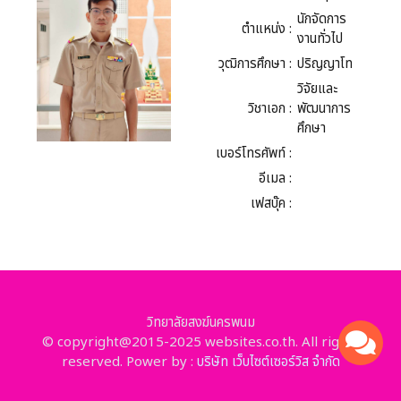
นักจัดการ
ตำแหน่ง :
งานทั่วไป
วุฒิการศึกษา :
ปริญญาโท
วิจัยและ
วิชาเอก :
พัฒนาการ
ศึกษา
เบอร์โทรศัพท์ :
อีเมล :
เฟสบุ๊ค :
วิทยาลัยสงฆ์นครพนม
© copyright@2015-2025 websites.co.th. All rights
reserved. Power by :
บริษัท เว็บไซต์เซอร์วิส จำกัด