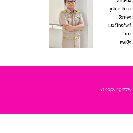
ตำแหน่ง 
วุฒิการศึกษา 
วิชาเอก 
เบอร์โทรศัพท์ 
อีเมล 
เฟสบุ๊ค 
© copyright@20