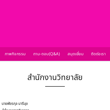
ภาพกิจกรรม
ถาม-ตอบ(Q&A)
สมุดเยี่ยม
ติดต่อเรา
สำนักงานวิทยาลัย
:
นายพัชรกุล นารีนุช