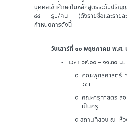
บุคคลเข้าศึกษาในหลักสูตรระดับปร
๔๔ รูป/คน (ดังรายชื่อและรายละเอ
กำหนดการดังนี้
วันเสาร์ที่ ๓๐ พฤษภาคม พ.ศ.
-
เวลา ๐๙.๐๐ – ๑๑.๓๐ น. 
o
คณะพุทธศาสตร์ 
วิชา
o
คณะครุศาสตร์ สอ
เป็นครู
o
สถานที่สอบ ณ ห้