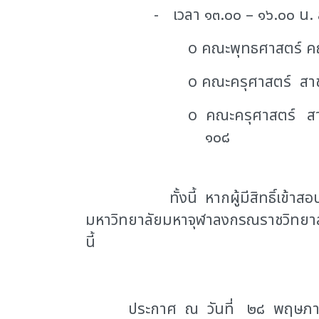
-
เวลา ๑๓.๐๐ – ๑๖.๐๐ น.
o
คณะพุทธศาสต
o
คณะครุศาสตร์
o
คณะครุศาสตร์
๑๐๘
ทั้งนี้ หากผู้มีสิทธิ์เข
มหาวิทยาลัยมหาจุฬาลงกรณราชวิทยาลัย
นี้
ประกาศ ณ วันที่ ๒๘ พฤษภาค