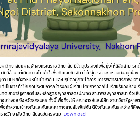
าวิทยาลัยมหาจุฬาลงกรณราช วิทยาลัย มีวัตถุประสงค์เพื่อมุ่งให้นิสิตสามารถดำร
กโลกทุกวันนี้ล้วนแต่เกิดความไม่เข้าใจซึ่งกันและกัน อัน นำไปสู่การทำสงครามกันอย
ัญญตา มนุษย์ต้องหันหน้าเข้าหากัน และปฏิบัติอยู่ภายใต้การ เคารพสิทธิเสรีภาพของผู
 แต่เป็นการทำให้เกิดประสบการณ์ตรงกับผู้เรียน โดยการออกไป เรียนรู้นอกห้องเ
บัณฑิต สาขารัฐศาสตร์และหลักสูตร พุทธศาสตรบัณฑิต สาขาพระพุทธศาสนา จึงเ
อเต่างอย จังหวัดสกลนคร ทั้งนี้เพื่อที่จะให้ คณาจารย์และนิสิต สาขาวิชารัฐศา
ื่อทำความเข้าใจกันและกันและหาทางสานสัมพันธ์อัน ดีซึ่งกันและกันระหว่างที่ศึ
ราชวิทยาลัย วิทยาลัยสงฆ์นครพนม
Download