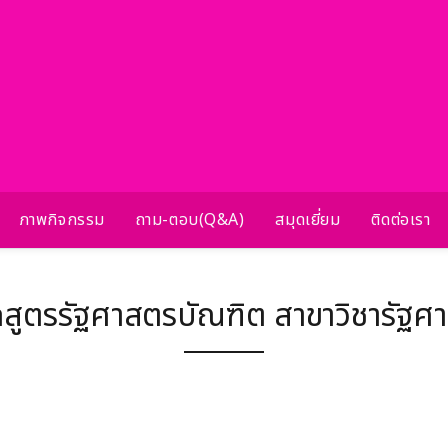
ภาพกิจกรรม
ถาม-ตอบ(Q&A)
สมุดเยี่ยม
ติดต่อเรา
กสูตรรัฐศาสตรบัณฑิต สาขาวิชารัฐศา